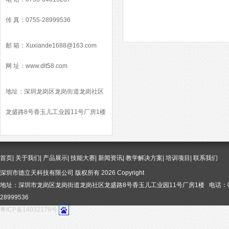
传 真：0755-28999536
邮 箱：
Xuxiande1688@163.com
网 址：
www.dlt58.com
地址：深圳龙岗区龙岗街道龙岗社区
龙盛路8号香玉儿工业园11号厂房1楼
首页
|
关于我们
|
产品展示
|
技能大赛
|
新闻资讯
|
教学解决方案
|
培训项目
|
联系我们
深圳市德立天科技有限公司 版权所有 2026 Copyright
地址：深圳市龙岗区龙岗街道龙岗社区龙盛路8号香玉儿工业园11号厂房1楼 电话：0755
28999536
粤ICP备14032179号