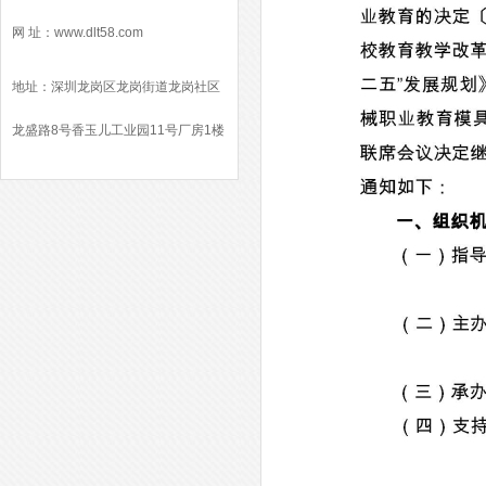
网 址：
www.dlt58.com
地址：深圳龙岗区龙岗街道龙岗社区
龙盛路8号香玉儿工业园11号厂房1楼