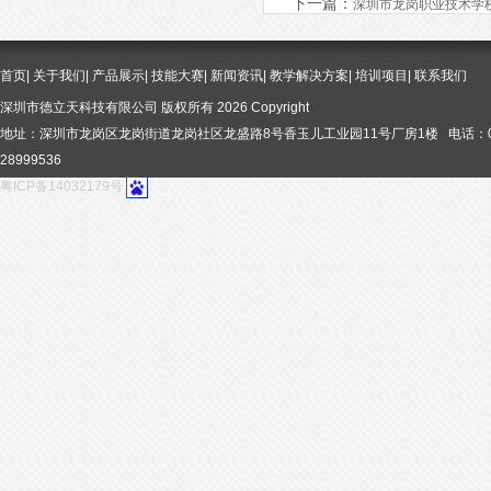
下一篇：
深圳市龙岗职业技术学
首页
|
关于我们
|
产品展示
|
技能大赛
|
新闻资讯
|
教学解决方案
|
培训项目
|
联系我们
深圳市德立天科技有限公司 版权所有 2026 Copyright
地址：深圳市龙岗区龙岗街道龙岗社区龙盛路8号香玉儿工业园11号厂房1楼 电话：0755
28999536
粤ICP备14032179号